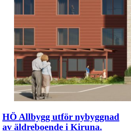
HÖ Allbygg utför nybyggnad
av äldreboende i Kiruna.