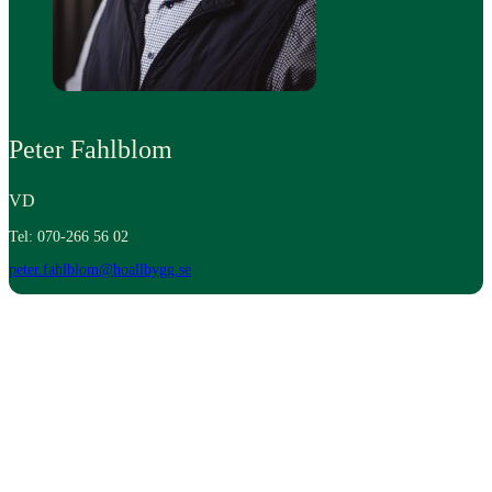
Peter Fahlblom
VD
Tel: 070-266 56 02
peter.fahlblom@hoallbygg.se