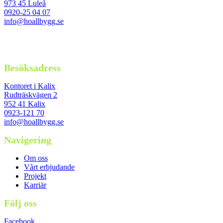
973 45 Luleå
0920-25 04 07
info@hoallbygg.se
Besöksadress
Kontoret i Kalix
Rudträskvägen 2
952 41 Kalix
0923-121 70
info@hoallbygg.se
Navigering
Om oss
Vårt erbjudande
Projekt
Karriär
Följ oss
Facebook