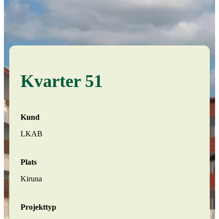
Kvarter 51
Kund
LKAB
Plats
Kiruna
Projekttyp