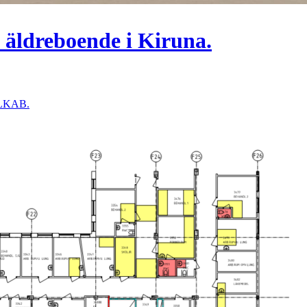
 äldreboende i Kiruna.
r LKAB.