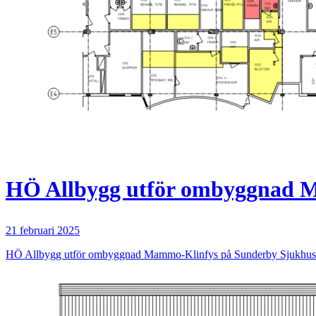
HÖ Allbygg utför ombyggnad M
21 februari 2025
HÖ Allbygg utför ombyggnad Mammo-Klinfys på Sunderby Sjukhus. B