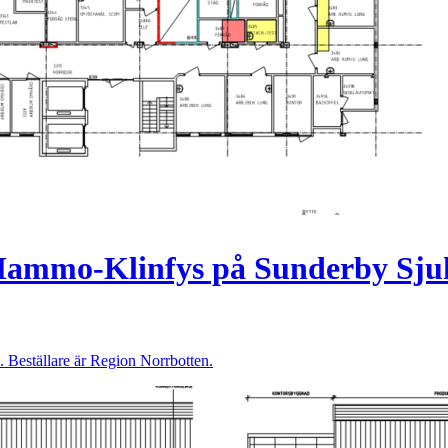
ammo-Klinfys på Sunderby Sju
eställare är Region Norrbotten.