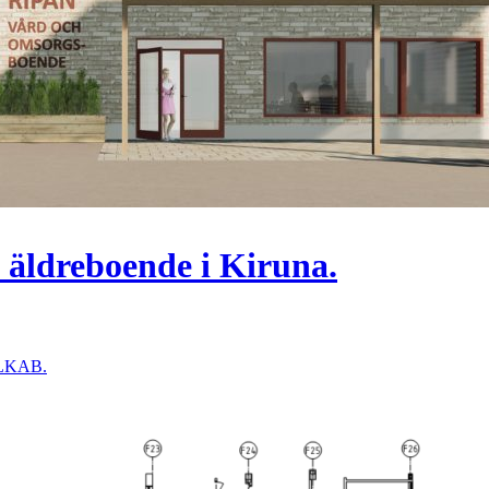
 äldreboende i Kiruna.
r LKAB.