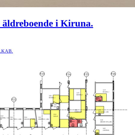
 äldreboende i Kiruna.
r LKAB.