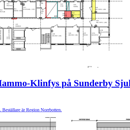
ammo-Klinfys på Sunderby Sju
eställare är Region Norrbotten.