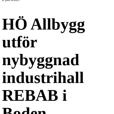
HÖ Allbygg
utför
nybyggnad
industrihall
REBAB i
Boden