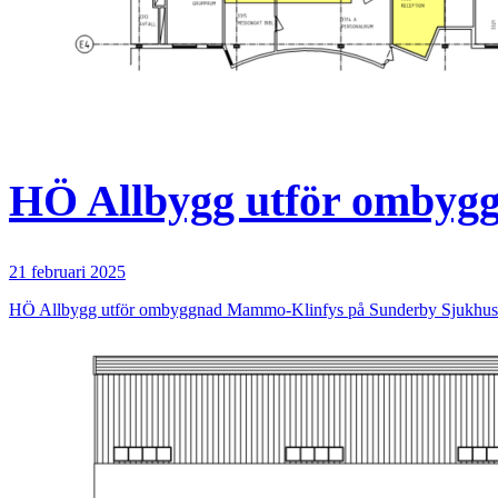
HÖ Allbygg utför ombyg
21 februari 2025
HÖ Allbygg utför ombyggnad Mammo-Klinfys på Sunderby Sjukhus. B