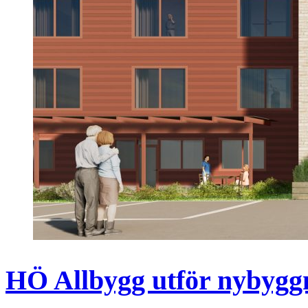
HÖ Allbygg utför nybyggn